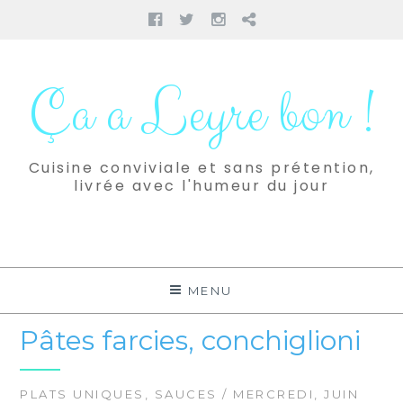
Facebook
Twitter
Instagram
Pinterest
Aller
au
Ça a Leyre bon !
contenu
Cuisine conviviale et sans prétention,
livrée avec l'humeur du jour
MENU
Pâtes farcies, conchiglioni
PLATS UNIQUES
,
SAUCES
/ MERCREDI, JUIN