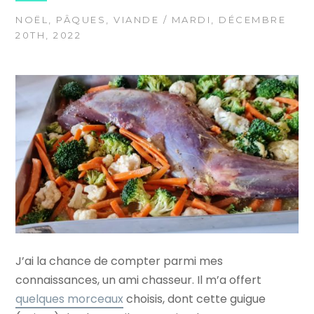
NOËL
,
PÂQUES
,
VIANDE
/ MARDI, DÉCEMBRE
20TH, 2022
J’ai la chance de compter parmi mes
connaissances, un ami chasseur. Il m’a offert
quelques morceaux
choisis, dont cette guigue