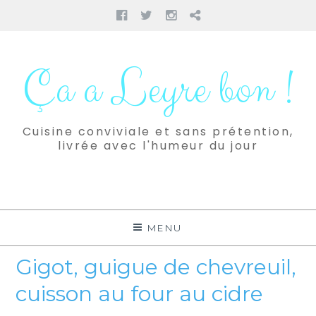
Facebook
Twitter
Instagram
Pinterest
Aller
au
Ça a Leyre bon !
contenu
Cuisine conviviale et sans prétention,
livrée avec l'humeur du jour
MENU
Gigot, guigue de chevreuil,
cuisson au four au cidre