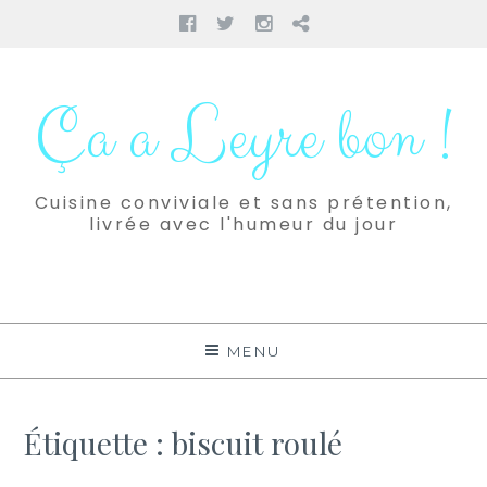
Facebook
Twitter
Instagram
Pinterest
Aller
au
Ça a Leyre bon !
contenu
Cuisine conviviale et sans prétention,
livrée avec l'humeur du jour
MENU
Étiquette :
biscuit roulé