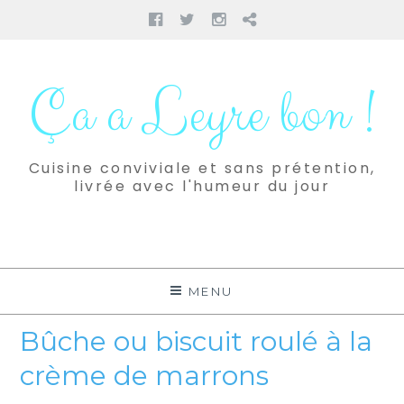
Facebook
Twitter
Instagram
Pinterest
Aller
au
Ça a Leyre bon !
contenu
Cuisine conviviale et sans prétention,
livrée avec l'humeur du jour
MENU
Bûche ou biscuit roulé à la
crème de marrons