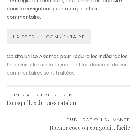
Enregistrer mon nom, mon e-mail et mon site
dans le navigateur pour mon prochain
commentaire.
Ce site utilise Akismet pour réduire les indésirables.
En savoir plus sur la façon dont les données de vos
commentaires sont traitées
.
Navigation
PUBLICATION PRÉCÉDENTE
Rousquilles du pays catalan
de
l’article
PUBLICATION SUIVANTE
Rocher coco ou congolais, facile