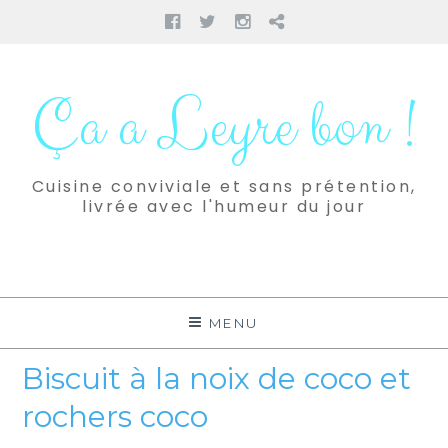
Facebook
Twitter
Instagram
Pinterest
Aller
au
Ça a Leyre bon !
contenu
Cuisine conviviale et sans prétention,
livrée avec l'humeur du jour
MENU
Biscuit à la noix de coco et
rochers coco