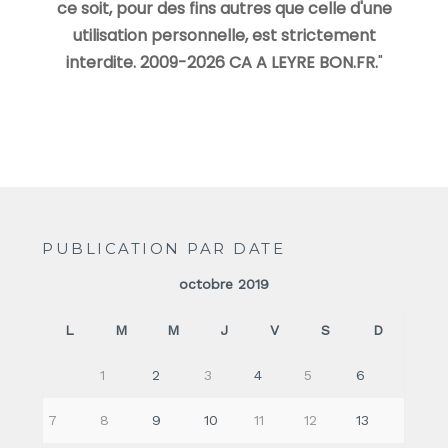
ce soit, pour des fins autres que celle d'une
utilisation personnelle, est strictement
interdite. 2009-2026 CA A LEYRE BON.FR.
"
PUBLICATION PAR DATE
octobre 2019
L
M
M
J
V
S
D
1
2
3
4
5
6
7
8
9
10
11
12
13