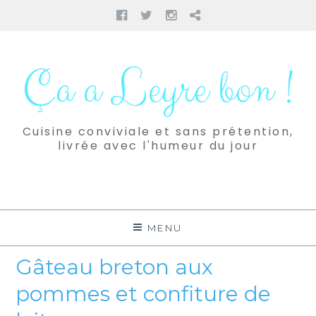
Facebook
Twitter
Instagram
Pinterest
Aller
au
Ça a Leyre bon !
contenu
Cuisine conviviale et sans prétention,
livrée avec l'humeur du jour
MENU
Gâteau breton aux
pommes et confiture de