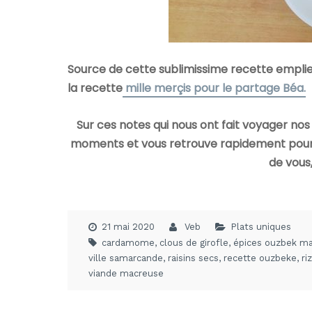
Source de cette sublimissime recette emplie d
la recette
mille merçis pour le partage Béa.
Sur ces notes qui nous ont fait voyager nos 
moments et vous retrouve rapidement pour u
de vous,
21 mai 2020
Veb
Plats uniques
cardamome
,
clous de girofle
,
épices ouzbek ma
ville samarcande
,
raisins secs
,
recette ouzbeke
,
riz
viande macreuse