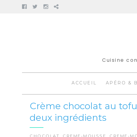
Facebook
Twitter
Instagram
Pinterest
Aller
au
contenu
Cuisine con
ACCUEIL
APÉRO & 
Crème chocolat au tofu
deux ingrédients
CHOCOLAT
,
CREME-MOUSSE
,
CREME-M