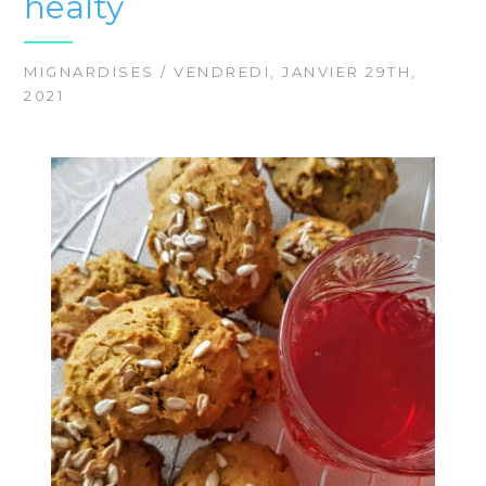
healty
MIGNARDISES
/ VENDREDI, JANVIER 29TH,
2021