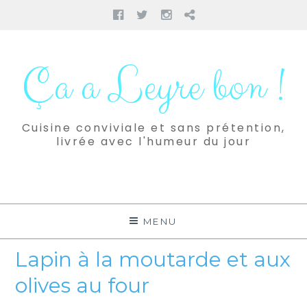
Facebook
Twitter
Instagram
Pinterest
Aller
au
Ça a Leyre bon !
contenu
Cuisine conviviale et sans prétention,
livrée avec l'humeur du jour
MENU
Lapin à la moutarde et aux
olives au four