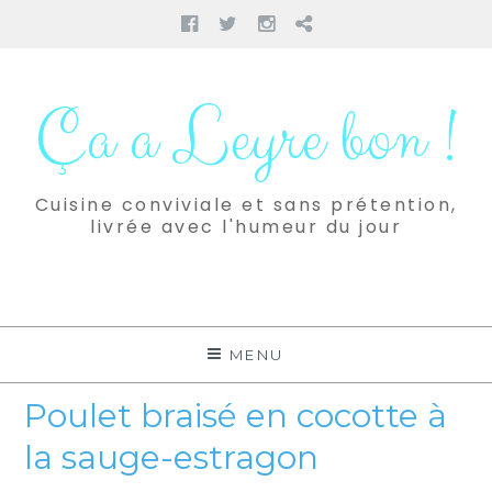
Facebook
Twitter
Instagram
Pinterest
Aller
au
Ça a Leyre bon !
contenu
Cuisine conviviale et sans prétention,
livrée avec l'humeur du jour
MENU
Poulet braisé en cocotte à
la sauge-estragon