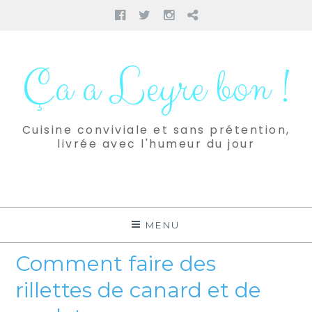
Facebook
Twitter
Instagram
Pinterest
Aller
au
Ça a Leyre bon !
contenu
Cuisine conviviale et sans prétention,
livrée avec l'humeur du jour
MENU
Comment faire des
rillettes de canard et de