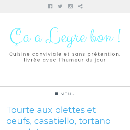
Facebook
Twitter
Instagram
Pinterest
Aller
au
Ça a Leyre bon !
contenu
Cuisine conviviale et sans prétention,
livrée avec l'humeur du jour
MENU
Tourte aux blettes et
oeufs, casatiello, tortano