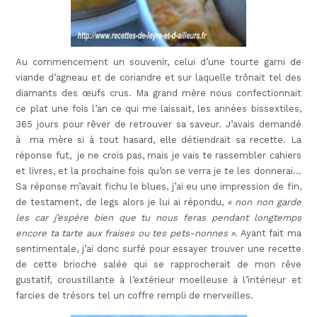
Au commencement un souvenir, celui d’une tourte garni de
viande d’agneau et de coriandre et sur laquelle trônait tel des
diamants des œufs crus. Ma grand mère nous confectionnait
ce plat une fois l’an ce qui me laissait, les années bissextiles,
365 jours pour rêver de retrouver sa saveur. J’avais demandé
à ma mère si à tout hasard, elle détiendrait sa recette. La
réponse fut, je ne crois pas, mais je vais te rassembler cahiers
et livres, et la prochaine fois qu’on se verra je te les donnerai…
Sa réponse m’avait fichu le blues, j’ai eu une impression de fin,
de testament, de legs alors je lui ai répondu,
« non non garde
les car j’espère bien que tu nous feras pendant longtemps
encore ta tarte aux fraises ou tes pets-nonnes ».
Ayant fait ma
sentimentale, j’ai donc surfé pour essayer trouver une recette
de cette brioche salée qui se rapprocherait de mon rêve
gustatif, croustillante à l’extérieur moelleuse à l’intérieur et
farcies de trésors tel un coffre rempli de merveilles.