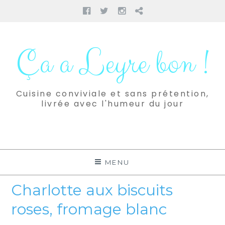
Facebook
Twitter
Instagram
Pinterest
Aller
au
Ça a Leyre bon !
contenu
Cuisine conviviale et sans prétention,
livrée avec l'humeur du jour
MENU
Charlotte aux biscuits
roses, fromage blanc